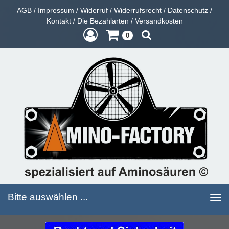
AGB
/
Impressum
/
Widerruf
/
Widerrufsrecht
/
Datenschutz
/
Kontakt
/
Die Bezahlarten
/
Versandkosten
0
Bitte auswählen ...
Toggle
navigation